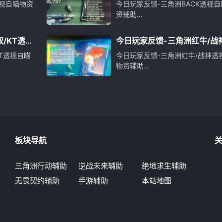
瞄物资辅助
视自瞄物资
今日玩家反馈-三角洲BACK透视自
资辅助...
/KT透视
今日玩家反馈-三角洲红牛/战
视自瞄物资辅助
T透视自瞄
今日玩家反馈-三角洲红牛/战神透
物资辅助...
板块导航
三角洲行动辅助
逆战未来辅助
绝地求生辅助
角
无畏契约辅助
手游辅助
本站地图
辅
定
行