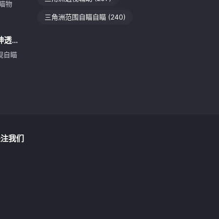
瞄物
三角洲范围自瞄自瞄
(240)
神透
视自瞄
关注我们