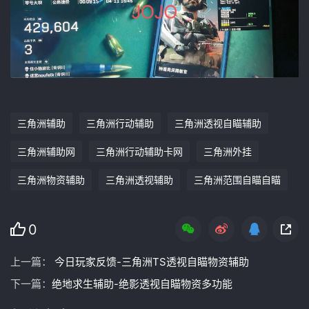
三角洲辅助
三角洲行动辅助
三角洲透视自瞄辅助
三角洲辅助网
三角洲行动辅助卡网
三角洲外挂
三角洲物资辅助
三角洲透视辅助
三角洲范围自瞄自瞄
0
上一篇：
今日玩家反馈-三角洲TS透视自瞄物资辅助
下一篇：
绝地求生辅助-绝影透视自瞄物资多功能