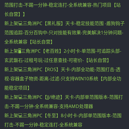
范围打击-不踢一分钟-稳定连打-全系统兼容-热门项目【站
长自营】】
新上架💻三角洲PC【黑礼服】天卡-稳定技能范围 -盾狗钩子
范围追踪-百分百钩中-只对技能有效果-完美解决1分钟问题-
全系统兼容【站长自营】
新上架🖥️三角洲PC【老百姓】2小时卡-单范围-可追踪头部-
玄武磐石-过租号玩-过任意查挂-可密价-【站长自营】
新上架💻三角洲PC【ROS】天卡-内部全功能-范围打击-透
视-容器盒子物资-距离-过滤-只支持WIN10系统【内部全功
能稳定项目】
新上架💻三角洲PC【JJ/绝迹】天卡-内部单范围版本-范围打
击-不踢一分钟-全系统兼容-支持AMD处理器
新上架💻三角洲PC【冬至】8小时卡-内部单范围版本-范围
打击-不踢一分钟-稳定连打-全系统兼容