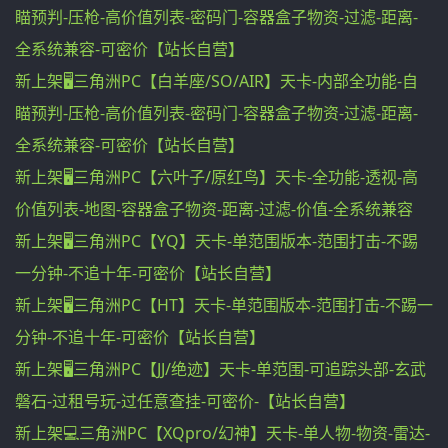
瞄预判-压枪-高价值列表-密码门-容器盒子物资-过滤-距离-
全系统兼容-可密价【站长自营】
新上架🖥️三角洲PC【白羊座/SO/AIR】天卡-内部全功能-自
瞄预判-压枪-高价值列表-密码门-容器盒子物资-过滤-距离-
全系统兼容-可密价【站长自营】
新上架🖥️三角洲PC【六叶子/原红鸟】天卡-全功能-透视-高
价值列表-地图-容器盒子物资-距离-过滤-价值-全系统兼容
新上架🖥️三角洲PC【YQ】天卡-单范围版本-范围打击-不踢
一分钟-不追十年-可密价【站长自营】
新上架🖥️三角洲PC【HT】天卡-单范围版本-范围打击-不踢一
分钟-不追十年-可密价【站长自营】
新上架🖥️三角洲PC【JJ/绝迹】天卡-单范围-可追踪头部-玄武
磐石-过租号玩-过任意查挂-可密价-【站长自营】
新上架💻三角洲PC【XQpro/幻神】天卡-单人物-物资-雷达-