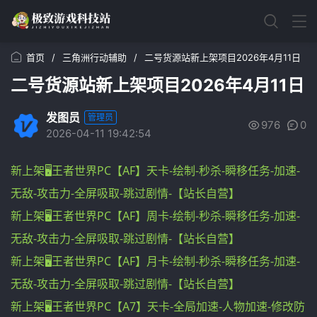
首页
/
三角洲行动辅助
/
二号货源站新上架项目2026年4月11日
二号货源站新上架项目2026年4月11日
发图员
管理员
976
0
2026-04-11 19:42:54
新上架🖥️王者世界PC【AF】天卡-绘制-秒杀-瞬移任务-加速-
无敌-攻击力-全屏吸取-跳过剧情-【站长自营】
新上架🖥️王者世界PC【AF】周卡-绘制-秒杀-瞬移任务-加速-
无敌-攻击力-全屏吸取-跳过剧情-【站长自营】
新上架🖥️王者世界PC【AF】月卡-绘制-秒杀-瞬移任务-加速-
无敌-攻击力-全屏吸取-跳过剧情-【站长自营】
新上架🖥️王者世界PC【A7】天卡-全局加速-人物加速-修改防